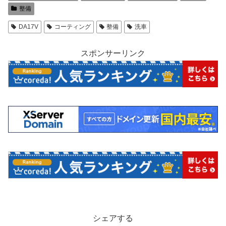
整備
DA17V
コーティング
整備
洗車
スポンサーリンク
シェアする