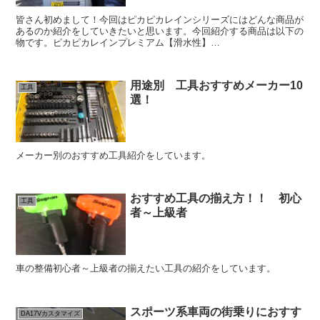
皆さん初めまして！今回はピカピカレインシリーズにはどんな商品が
あるのか紹介をしていきたいと思います。今回紹介する商品は以下の
物です。ピカピカレインプレミアム【滑水性】
a8adscript('body').showAd({"req": {"m...
用途別 工具おすすめメーカー10
工具
選！
メーカー別のおすすめ工具紹介をしています。
おすすめ工具の揃え方！！ 初心
工具
者～上級者
車の整備初心者～上級者の揃えたい工具の紹介をしています。
スポーツ系車両の街乗りにおすす
DA17Vカスタマイズ